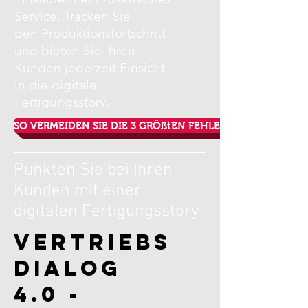
Service. Tracken Sie
den Produktionsfortschritt
und bieten Sie Ihren
Kunden jederzeit Einsicht
in die digitale
Fertigungsstory.
SO VERMEIDEN SIE DIE 3 GRÖßtEN FEHLER BEI INDUSTRI
Punkten Sie bei Ihren
Kunden mit einer
digitalen Fertigungsstory
Vertriebs
dialog
4.0 -