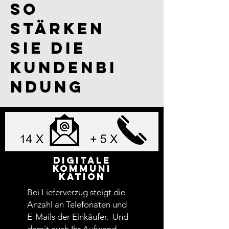
so
stärken
Sie die
Kundenbi
ndung
Digitale
Kommuni
kation
Bei Lieferverzug steigt die
Anzahl an Telefonaten und
E-Mails der Einkäufer. Und