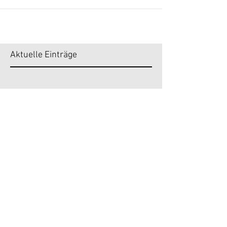
Während mehr als 88% E-Tools in...
Aktuelle Einträge
Versuche
es später
erneut.
Sobald neue Beiträge
veröffentlicht wurden,
erscheinen diese hier.